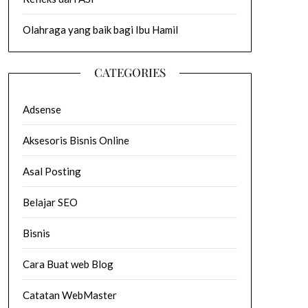
Olahraga yang baik bagi Ibu Hamil
CATEGORIES
Adsense
Aksesoris Bisnis Online
Asal Posting
Belajar SEO
Bisnis
Cara Buat web Blog
Catatan WebMaster