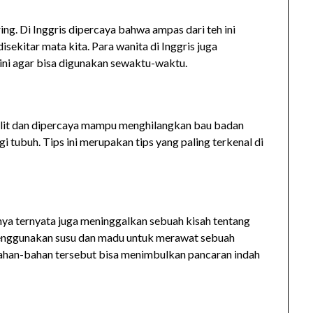
ing. Di Inggris dipercaya bahwa ampas dari teh ini
sekitar mata kita. Para wanita di Inggris juga
ni agar bisa digunakan sewaktu-waktu.
ulit dan dipercaya mampu menghilangkan bau badan
tubuh. Tips ini merupakan tips yang paling terkenal di
nya ternyata juga meninggalkan sebuah kisah tentang
menggunakan susu dan madu untuk merawat sebuah
ahan-bahan tersebut bisa menimbulkan pancaran indah