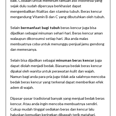
baik. Cobalah untuk meminum ramuan asli Indonesia yang
sejak dulu sudah dipercaya berkhasiat dapat
mengembalikan fitalitas dan stamina tubuh. Beras kencur
mengandung Vitamin B dan C yang dibutuhkan oleh tubuh.
Selain
bermanfaat bagi tubuh
beras kencur juga bisa
dijadikan sebagai minuman sehari-hari. Beras kencur aman
walaupun dikonsumsi setiap hari. Jika anda malas
membuatnya coba untuk menunggu penjual jamu gendong
dan memesanya.
Selain bisa dijadikan sebagai
minuman beras kencur
juga
dapat diolah menjadi bedak. Biasanya bedak beras kencur
dipakai oleh wanita untuk perawatan kulit dan wajah.
Namun bagi anda para pria juga tidak ada salahnya mencoba
bedak beras kencur yang terkenal dapat memberikan efek
adem di wajah.
Dipasar-pasar tradisional banyak yang menjual bedak beras
kencur. Atau anda ingin mencoba membuatnya sendiri.
Cukup mudah tinggal sediakan beras dan kencur lalu
haluskan kemudian keringkan dibawah terik matahari.