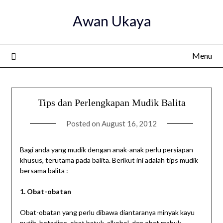
Skip
Awan Ukaya
to
content
Menu
Tips dan Perlengkapan Mudik Balita
Posted on
August 16, 2012
Bagi anda yang mudik dengan anak-anak perlu persiapan
khusus, terutama pada balita. Berikut ini adalah tips mudik
bersama balita :
1. Obat-obatan
Obat-obatan yang perlu dibawa diantaranya minyak kayu
putih, betadine, obat batuk, alkohol, dan obat mabuk