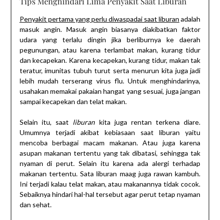
Tips Menghindari Lima Penyakit Saat Liburan
Penyakit pertama yang perlu diwaspadai saat liburan
adalah
masuk angin. Masuk angin biasanya diakibatkan faktor
udara yang terlalu dingin jika berliburnya ke daerah
pegunungan, atau karena terlambat makan, kurang tidur
dan kecapekan. Karena kecapekan, kurang tidur, makan tak
teratur, imunitas tubuh turut serta menurun kita juga jadi
lebih mudah terserang virus flu. Untuk menghindarinya,
usahakan memakai pakaian hangat yang sesuai, juga jangan
sampai kecapekan dan telat makan.
Selain itu, saat
liburan
kita juga rentan terkena diare.
Umumnya terjadi akibat kebiasaan saat liburan yaitu
mencoba berbagai macam makanan. Atau juga karena
asupan makanan tertentu yang tak dibatasi, sehingga tak
nyaman di perut. Selain itu karena ada alergi terhadap
makanan tertentu. Sata liburan maag juga rawan kambuh.
Ini terjadi kalau telat makan, atau makanannya tidak cocok.
Sebaiknya hindari hal-hal tersebut agar perut tetap nyaman
dan sehat.