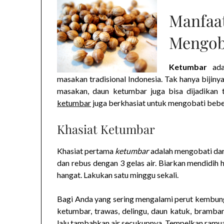
Manf
Mengob
Ketumbar
adal
masakan tradisional Indonesia. Tak hanya bijin
masakan, daun ketumbar juga bisa dijadikan 
ketumbar
juga berkhasiat untuk mengobati beber
Khasiat Ketumbar
Khasiat pertama
ketumbar
adalah mengobati dar
dan rebus dengan 3 gelas air. Biarkan mendidih h
hangat. Lakukan satu minggu sekali.
Bagi Anda yang sering mengalami perut kembun
ketumbar, trawas, delingu, daun katuk, bramb
lalu tambahkan air secukupnya. Tempelkan ramu