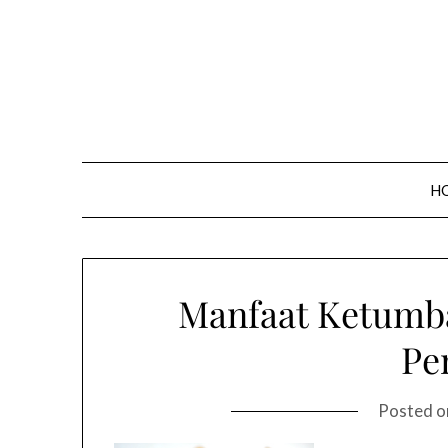
Skip
to
content
H
Manfaat Ketumb
Pe
Posted 