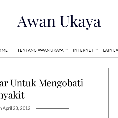
Awan Ukaya
OME
TENTANG AWAN UKAYA
INTERNET
LAIN L
ar Untuk Mengobati
nyakit
on
April 23, 2012