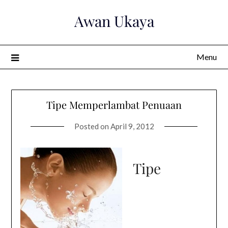
Skip
Awan Ukaya
to
content
Menu
Tipe Memperlambat Penuaan
Posted on
April 9, 2012
Tipe