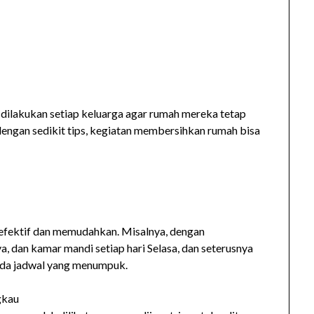
dilakukan setiap keluarga agar rumah mereka tetap
engan sedikit tips, kegiatan membersihkan rumah bisa
efektif dan memudahkan. Misalnya, dengan
 dan kamar mandi setiap hari Selasa, dan seterusnya
 ada jadwal yang menumpuk.
gkau