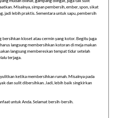
ng mudah dilihat, gampang diingat, juga tak sulit
aatkan. Misalnya, simpan pembersih, ember, spon, sikat
g, jadi lebih praktis. Sementara untuk sapu, pembersih
bersihkan kloset atau cermin yang kotor. Begitu juga
a harus langsung membersihkan kotoran di meja makan
iasakan langsung membereskan tempat tidur setelah
alu terjaga.
ulitkan ketika membersihkan rumah. Misalnya pada
k dan sulit dibersihkan. Jadi, lebih baik singkirkan
faat untuk Anda. Selamat bersih-bersih.