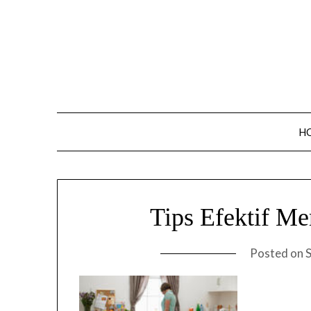
Skip
to
content
H
Tips Efektif M
Posted on