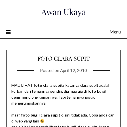
Skip
Awan Ukaya
to
content
Menu
FOTO CLARA SUPIT
Posted on
April 12, 2010
MAU LIHAT
foto clara supit
? katanya clara supit adalah
korban dari temannya sendiri. dia mau aja di
foto bugi
l,
demi menolong temannya. Tapi temannya justru
menjerumuskannya
maaf,
foto bugil clara supit
disini tidak ada. Coba anda cari
di web yang lain
ane aja belum pernah lihat
foto
bugil clara supi
t
. Iseng