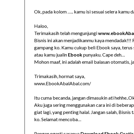
Ok, pada kolom ….. kamu isi sesuai selera kamu da
Haloo,
Terimakasih telah mengunjungi
www.ebookAba
Bisnis ini akan menjadikanmu kaya mendadak!!! R
gampang ko. Kamu cukup beli Ebook saya, terus 
atau kamu jualin
Ebook
punyaku. Cape deh…
Mohon maaf, ini adalah email balasan otomatis, j
Trimakasih, hormat saya,
www.EbookAbalAbal.com/
Itu cuma becanda, jangan dimasukin ati hehhe..Ok,
Aku juga sering menggunakan cara ini di beberap
giat lagi, yang penting halal. Jangan salah, Bisn
ko. Selamat mencoba…
Pengen ngerti caranya
Download Ebook Gratis