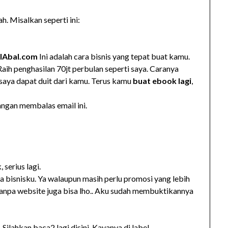
h. Misalkan seperti ini:
lAbal.com
Ini adalah cara bisnis yang tepat buat kamu.
aih penghasilan 70jt perbulan seperti saya. Caranya
saya dapat duit dari kamu. Terus kamu
buat ebook lagi
,
angan membalas email ini.
 serius lagi.
a bisnisku. Ya walaupun masih perlu promosi yang lebih
is tanpa website juga bisa lho.. Aku sudah membuktikannya
, Silahkan baca2 lagi disini. Kayanya di label