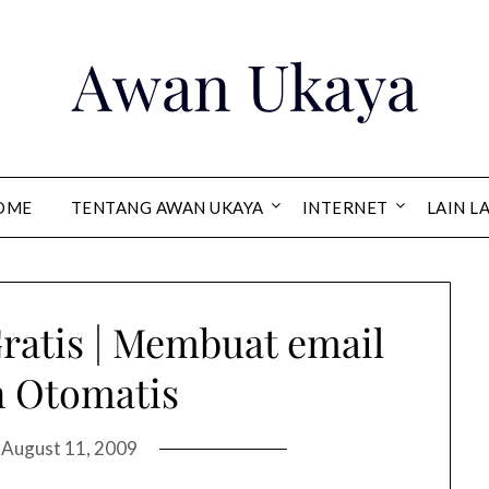
Awan Ukaya
OME
TENTANG AWAN UKAYA
INTERNET
LAIN L
atis | Membuat email
n Otomatis
n
August 11, 2009