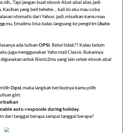
ius nih.. Tapi jangan buat ebook Abal-abal alias jadi-
. Kasihan yang beli hehehe… kali ini aku mau coba
san otomatis dari Yahoo. jadi, misalkan kamu mau
ine
mu, Emailmu bisa balas langsung ke pengirim (
Auto
iasanya ada tulisan
OPSI.
Betul tidak?? Kalau belum
 aku juga menggunakan Yaho mail Classic Bukannya
sa digunakan untuk Bisnis2mu yang lain selain ebook abal
 milih
Opsi
, maka langkah berikutnya kamu pilih
ulisan gini:
erbaikan
nable auto-responde during holiday.
fin dari tanggal berapa sampai tanggal berapa?