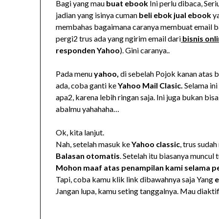
Bagi yang mau
buat ebook
Ini perlu dibaca, Ser
jadian yang isinya cuman
beli ebok jual ebook
ya
membahas bagaimana caranya membuat email bala
pergi2 trus ada yang ngirim email dari
bisnis onl
responden Yahoo
). Gini caranya..
Pada menu
yahoo,
di sebelah Pojok kanan atas b
ada, coba ganti ke
Yahoo Mail Clasic.
Selama ini
apa2, karena lebih ringan saja. Ini juga bukan bi
abalmu yahahaha…
Ok, kita lanjut.
Nah, setelah masuk ke
Yahoo classic
, trus sudah
Balasan otomatis
. Setelah itu biasanya muncul t
Mohon maaf atas penampilan kami selama p
Tapi, coba kamu klik link dibawahnya saja Yang
e
Jangan lupa, kamu seting tanggalnya. Mau diakti