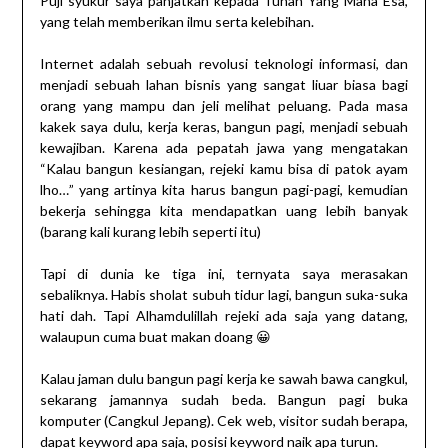
Puji syukur saya panjatkan kepada Tuhan Yang Maha Esa,
yang telah memberikan ilmu serta kelebihan.
Internet adalah sebuah revolusi teknologi informasi, dan
menjadi sebuah lahan bisnis yang sangat liuar biasa bagi
orang yang mampu dan jeli melihat peluang. Pada masa
kakek saya dulu, kerja keras, bangun pagi, menjadi sebuah
kewajiban. Karena ada pepatah jawa yang mengatakan
“Kalau bangun kesiangan, rejeki kamu bisa di patok ayam
lho…” yang artinya kita harus bangun pagi-pagi, kemudian
bekerja sehingga kita mendapatkan uang lebih banyak
(barang kali kurang lebih seperti itu)
Tapi di dunia ke tiga ini, ternyata saya merasakan
sebaliknya. Habis sholat subuh tidur lagi, bangun suka-suka
hati dah. Tapi Alhamdulillah rejeki ada saja yang datang,
walaupun cuma buat makan doang 😀
Kalau jaman dulu bangun pagi kerja ke sawah bawa cangkul,
sekarang jamannya sudah beda. Bangun pagi buka
komputer (Cangkul Jepang). Cek web, visitor sudah berapa,
dapat keyword apa saja, posisi keyword naik apa turun.